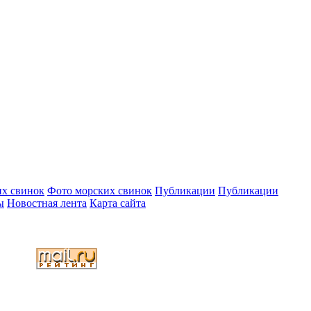
их свинок
Фото морских свинок
Публикации
Публикации
ы
Новостная лента
Карта сайта