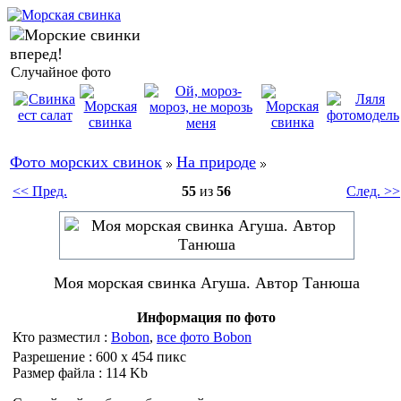
Случайное фото
Фото морских свинок
На природе
<< Пред.
55
из
56
След. >>
Моя морская свинка Агуша. Автор Танюша
Информация по фото
Кто разместил :
Bobon
,
все фото Bobon
Разрешение : 600 x 454 пикс
Размер файла : 114 Kb