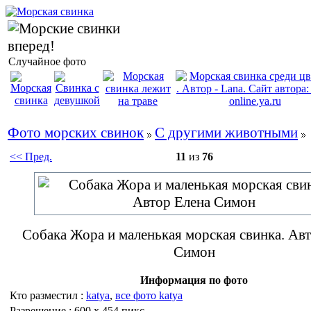
Случайное фото
Фото морских свинок
С другими животными
<< Пред.
11
из
76
Собака Жора и маленькая морская свинка. Ав
Симон
Информация по фото
Кто разместил :
katya
,
все фото katya
Разрешение : 600 x 454 пикс