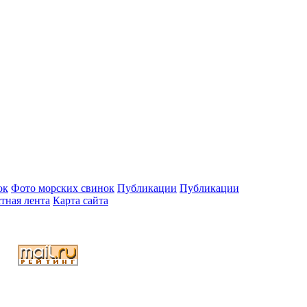
ок
Фото морских свинок
Публикации
Публикации
тная лента
Карта сайта