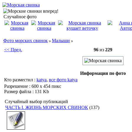
Случайное фото
Фото морских свинок
Малыши
<< Пред.
96
из
229
Информация по фото
Кто разместил :
katya
,
все фото katya
Разрешение : 600 x 454 пикс
Размер файла : 131 Kb
Случайный выбор публикаций
ЧАСТЬ I. ЖИЗНЬ МОРСКИХ СВИНОК
(137)