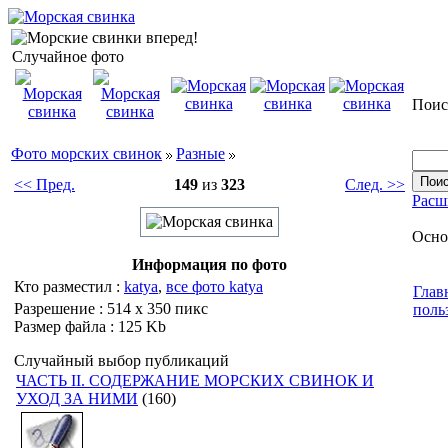
Случайное фото
Поис
Фото морских свинок
Разные
<< Пред.
149
из
323
След. >>
Расш
Осно
Информация по фото
Кто разместил :
katya
,
все фото katya
Глав
Разрешение : 514 x 350 пикс
поль
Размер файла : 125 Kb
Случайный выбор публикаций
ЧАСТЬ II. СОДЕРЖАНИЕ МОРСКИХ СВИНОК И
УХОД ЗА НИМИ
(160)