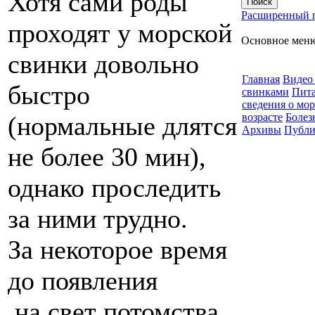
Хотя сами роды
Расширенный 
проходят у морской
Основное мен
свинки довольно
Главная
Видео
быстро
свинками
Пита
сведения о мо
(нормальные длятся
возрасте
Болез
Архивы
Публи
не более 30 мин),
однако проследить
за ними трудно.
За некоторое время
до появления
на свет потомства